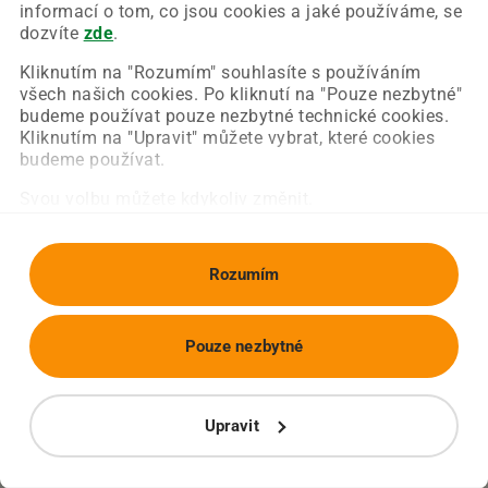
Chyba nastala na naší straně a už ji opravujeme.
informací o tom, co jsou cookies a jaké používáme, se
Zkuste prosím znovu načíst požadovanou stránku.
dozvíte
zde
.
Kliknutím na "Rozumím" souhlasíte s používáním
všech našich cookies. Po kliknutí na "Pouze nezbytné"
Obnovit stránku
Úvodní strana
budeme používat pouze nezbytné technické cookies.
Kliknutím na "Upravit" můžete vybrat, které cookies
budeme používat.
Svou volbu můžete kdykoliv změnit.
Rozumím
Pouze nezbytné
Upravit