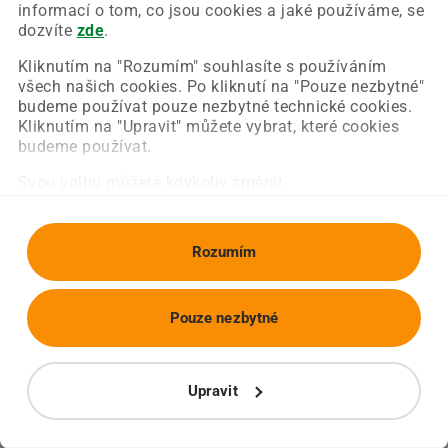
Chyba nastala na naší straně a už ji opravujeme.
informací o tom, co jsou cookies a jaké používáme, se
Zkuste prosím znovu načíst požadovanou stránku.
dozvíte
zde
.
Kliknutím na "Rozumím" souhlasíte s používáním
všech našich cookies. Po kliknutí na "Pouze nezbytné"
Obnovit stránku
Úvodní strana
budeme používat pouze nezbytné technické cookies.
Kliknutím na "Upravit" můžete vybrat, které cookies
budeme používat.
Svou volbu můžete kdykoliv změnit.
Rozumím
Pouze nezbytné
Upravit