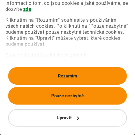
Chyba nastala na naší straně a už ji opravujeme.
informací o tom, co jsou cookies a jaké používáme, se
Zkuste prosím znovu načíst požadovanou stránku.
dozvíte
zde
.
Kliknutím na "Rozumím" souhlasíte s používáním
všech našich cookies. Po kliknutí na "Pouze nezbytné"
Obnovit stránku
Úvodní strana
budeme používat pouze nezbytné technické cookies.
Kliknutím na "Upravit" můžete vybrat, které cookies
budeme používat.
Svou volbu můžete kdykoliv změnit.
Rozumím
Pouze nezbytné
Upravit