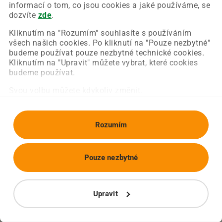
Chyba nastala na naší straně a už ji opravujeme.
informací o tom, co jsou cookies a jaké používáme, se
Zkuste prosím znovu načíst požadovanou stránku.
dozvíte
zde
.
Kliknutím na "Rozumím" souhlasíte s používáním
všech našich cookies. Po kliknutí na "Pouze nezbytné"
Obnovit stránku
Úvodní strana
budeme používat pouze nezbytné technické cookies.
Kliknutím na "Upravit" můžete vybrat, které cookies
budeme používat.
Svou volbu můžete kdykoliv změnit.
Rozumím
Pouze nezbytné
Upravit