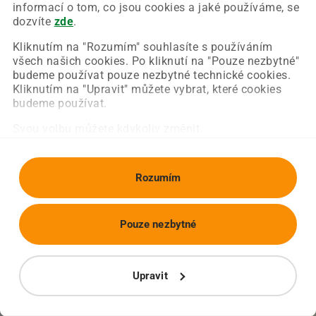
Chyba nastala na naší straně a už ji opravujeme.
informací o tom, co jsou cookies a jaké používáme, se
Zkuste prosím znovu načíst požadovanou stránku.
dozvíte
zde
.
Kliknutím na "Rozumím" souhlasíte s používáním
všech našich cookies. Po kliknutí na "Pouze nezbytné"
Obnovit stránku
Úvodní strana
budeme používat pouze nezbytné technické cookies.
Kliknutím na "Upravit" můžete vybrat, které cookies
budeme používat.
Svou volbu můžete kdykoliv změnit.
Rozumím
Pouze nezbytné
Upravit