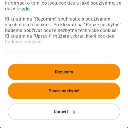
Chyba nastala na naší straně a už ji opravujeme.
informací o tom, co jsou cookies a jaké používáme, se
Zkuste prosím znovu načíst požadovanou stránku.
dozvíte
zde
.
Kliknutím na "Rozumím" souhlasíte s používáním
všech našich cookies. Po kliknutí na "Pouze nezbytné"
Obnovit stránku
Úvodní strana
budeme používat pouze nezbytné technické cookies.
Kliknutím na "Upravit" můžete vybrat, které cookies
budeme používat.
Svou volbu můžete kdykoliv změnit.
Rozumím
Pouze nezbytné
Upravit