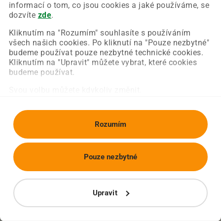
Chyba nastala na naší straně a už ji opravujeme.
informací o tom, co jsou cookies a jaké používáme, se
Zkuste prosím znovu načíst požadovanou stránku.
dozvíte
zde
.
Kliknutím na "Rozumím" souhlasíte s používáním
všech našich cookies. Po kliknutí na "Pouze nezbytné"
Obnovit stránku
Úvodní strana
budeme používat pouze nezbytné technické cookies.
Kliknutím na "Upravit" můžete vybrat, které cookies
budeme používat.
Svou volbu můžete kdykoliv změnit.
Rozumím
Pouze nezbytné
Upravit