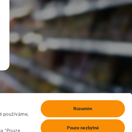
Rozumím
ké používáme,
Pouze nezbytné
na "Pouze