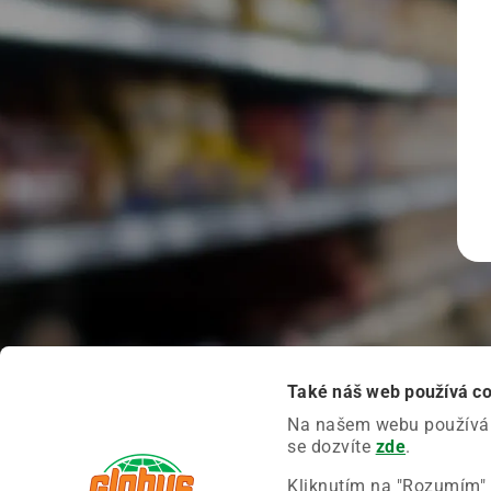
Také náš web používá c
Na našem webu používáme
se dozvíte
zde
.
Kliknutím na "Rozumím" 