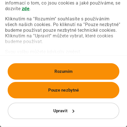
Chyba nastala na naší straně a už ji opravujeme.
informací o tom, co jsou cookies a jaké používáme, se
Zkuste prosím znovu načíst požadovanou stránku.
dozvíte
zde
.
Kliknutím na "Rozumím" souhlasíte s používáním
všech našich cookies. Po kliknutí na "Pouze nezbytné"
Obnovit stránku
Úvodní strana
budeme používat pouze nezbytné technické cookies.
Kliknutím na "Upravit" můžete vybrat, které cookies
budeme používat.
Svou volbu můžete kdykoliv změnit.
Rozumím
Pouze nezbytné
Upravit