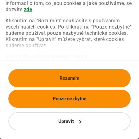
Chyba nastala na naší straně a už ji opravujeme.
informací o tom, co jsou cookies a jaké používáme, se
Zkuste prosím znovu načíst požadovanou stránku.
dozvíte
zde
.
Kliknutím na "Rozumím" souhlasíte s používáním
všech našich cookies. Po kliknutí na "Pouze nezbytné"
Obnovit stránku
Úvodní strana
budeme používat pouze nezbytné technické cookies.
Kliknutím na "Upravit" můžete vybrat, které cookies
budeme používat.
Svou volbu můžete kdykoliv změnit.
Rozumím
Pouze nezbytné
Upravit