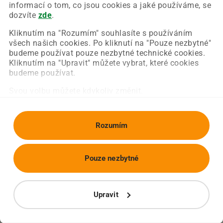
Chyba nastala na naší straně a už ji opravujeme.
informací o tom, co jsou cookies a jaké používáme, se
Zkuste prosím znovu načíst požadovanou stránku.
dozvíte
zde
.
Kliknutím na "Rozumím" souhlasíte s používáním
všech našich cookies. Po kliknutí na "Pouze nezbytné"
Obnovit stránku
Úvodní strana
budeme používat pouze nezbytné technické cookies.
Kliknutím na "Upravit" můžete vybrat, které cookies
budeme používat.
Svou volbu můžete kdykoliv změnit.
Rozumím
Pouze nezbytné
Upravit