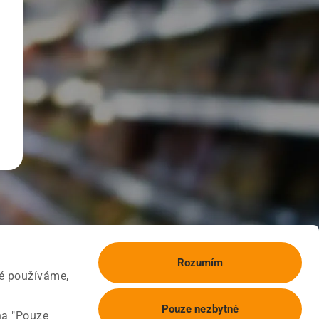
Rozumím
ké používáme,
Pouze nezbytné
na "Pouze