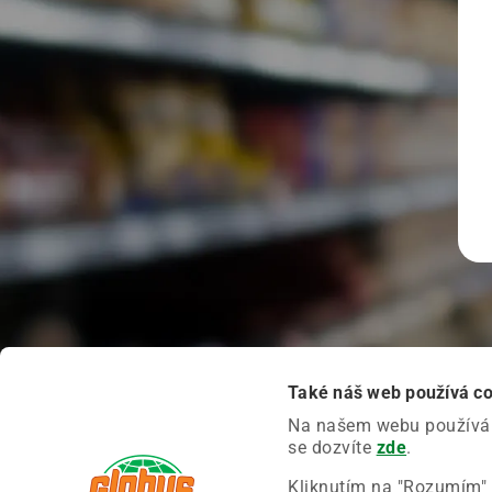
Také náš web používá c
Na našem webu používáme
se dozvíte
zde
.
Kliknutím na "Rozumím" 