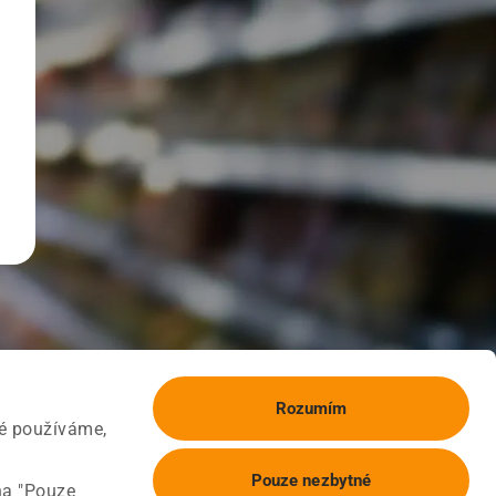
Rozumím
ké používáme,
Pouze nezbytné
na "Pouze