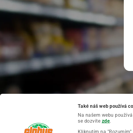
Také náš web používá c
Na našem webu používáme
se dozvíte
zde
.
Kliknutím na "Rozumím" 