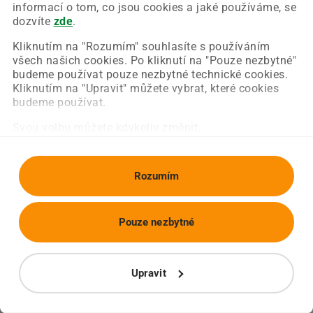
Chyba nastala na naší straně a už ji opravujeme.
informací o tom, co jsou cookies a jaké používáme, se
Zkuste prosím znovu načíst požadovanou stránku.
dozvíte
zde
.
Kliknutím na "Rozumím" souhlasíte s používáním
všech našich cookies. Po kliknutí na "Pouze nezbytné"
Obnovit stránku
Úvodní strana
budeme používat pouze nezbytné technické cookies.
Kliknutím na "Upravit" můžete vybrat, které cookies
budeme používat.
Svou volbu můžete kdykoliv změnit.
Rozumím
Pouze nezbytné
Upravit