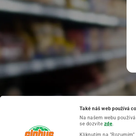
Také náš web používá c
Na našem webu používáme
se dozvíte
zde
.
Kliknutím na "Rozumím" 