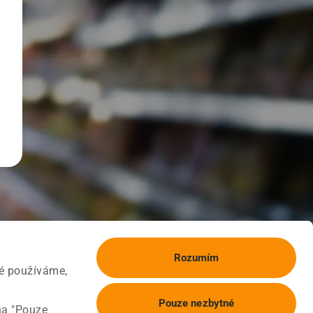
Rozumím
ké používáme,
Pouze nezbytné
na "Pouze