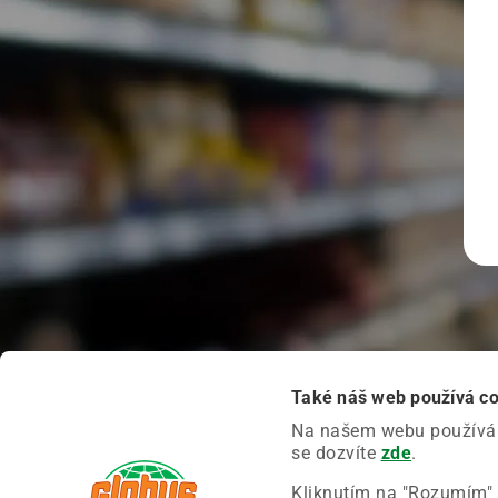
Také náš web používá c
Na našem webu používáme
se dozvíte
zde
.
Kliknutím na "Rozumím" 