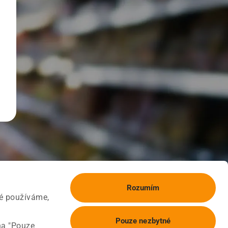
Rozumím
ké používáme,
Pouze nezbytné
na "Pouze