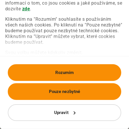
Chyba nastala na naší straně a už ji opravujeme.
informací o tom, co jsou cookies a jaké používáme, se
Zkuste prosím znovu načíst požadovanou stránku.
dozvíte
zde
.
Kliknutím na "Rozumím" souhlasíte s používáním
všech našich cookies. Po kliknutí na "Pouze nezbytné"
Obnovit stránku
Úvodní strana
budeme používat pouze nezbytné technické cookies.
Kliknutím na "Upravit" můžete vybrat, které cookies
budeme používat.
Svou volbu můžete kdykoliv změnit.
Rozumím
Pouze nezbytné
Upravit