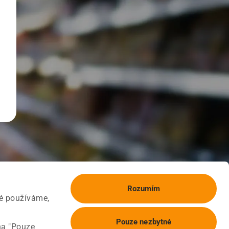
Rozumím
ké používáme,
Pouze nezbytné
na "Pouze