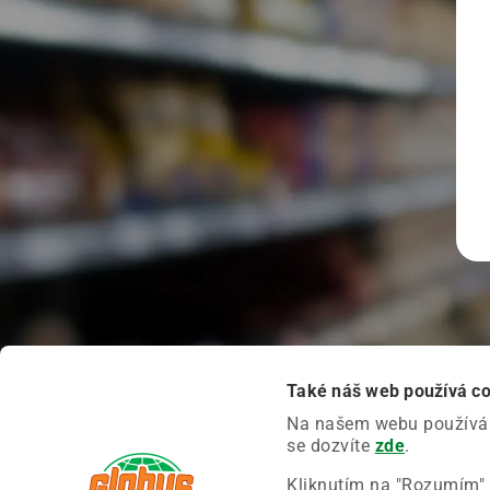
Také náš web používá c
Na našem webu používáme
se dozvíte
zde
.
Kliknutím na "Rozumím" 