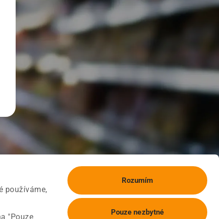
Rozumím
ké používáme,
Pouze nezbytné
na "Pouze