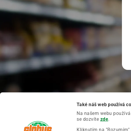
Také náš web používá c
Na našem webu používáme
se dozvíte
zde
.
Kliknutím na "Rozumím" 