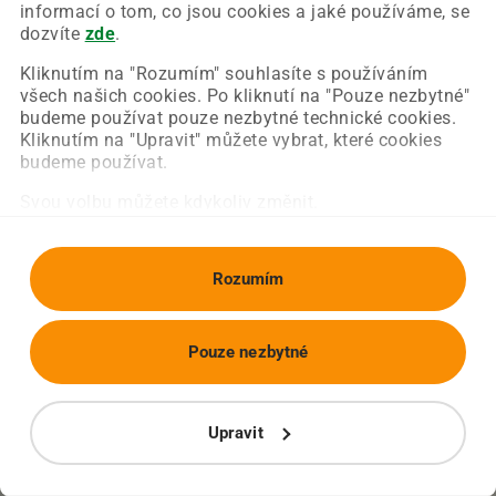
Chyba nastala na naší straně a už ji opravujeme.
informací o tom, co jsou cookies a jaké používáme, se
Zkuste prosím znovu načíst požadovanou stránku.
dozvíte
zde
.
Kliknutím na "Rozumím" souhlasíte s používáním
všech našich cookies. Po kliknutí na "Pouze nezbytné"
Obnovit stránku
Úvodní strana
budeme používat pouze nezbytné technické cookies.
Kliknutím na "Upravit" můžete vybrat, které cookies
budeme používat.
Svou volbu můžete kdykoliv změnit.
Rozumím
Pouze nezbytné
Upravit