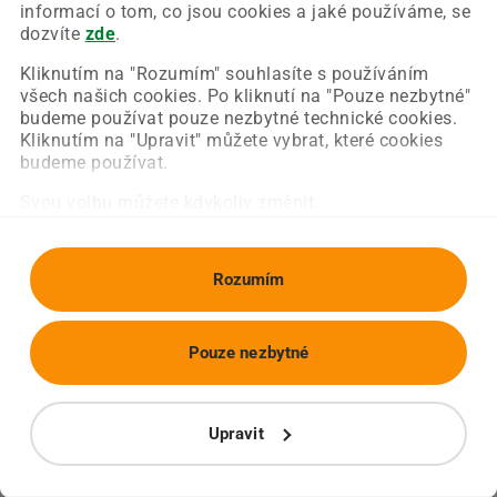
Chyba nastala na naší straně a už ji opravujeme.
informací o tom, co jsou cookies a jaké používáme, se
Zkuste prosím znovu načíst požadovanou stránku.
dozvíte
zde
.
Kliknutím na "Rozumím" souhlasíte s používáním
všech našich cookies. Po kliknutí na "Pouze nezbytné"
Obnovit stránku
Úvodní strana
budeme používat pouze nezbytné technické cookies.
Kliknutím na "Upravit" můžete vybrat, které cookies
budeme používat.
Svou volbu můžete kdykoliv změnit.
Rozumím
Pouze nezbytné
Upravit