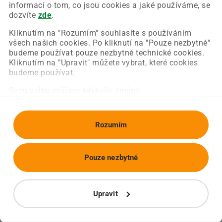
Chyba nastala na naší straně a už ji opravujeme.
informací o tom, co jsou cookies a jaké používáme, se
Zkuste prosím znovu načíst požadovanou stránku.
dozvíte
zde
.
Kliknutím na "Rozumím" souhlasíte s používáním
všech našich cookies. Po kliknutí na "Pouze nezbytné"
Obnovit stránku
Úvodní strana
budeme používat pouze nezbytné technické cookies.
Kliknutím na "Upravit" můžete vybrat, které cookies
budeme používat.
Svou volbu můžete kdykoliv změnit.
Rozumím
Pouze nezbytné
Upravit