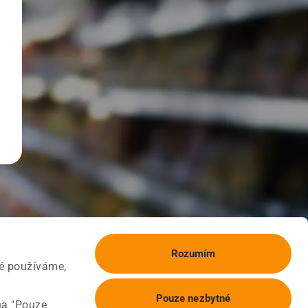
Rozumím
ké používáme,
Pouze nezbytné
na "Pouze