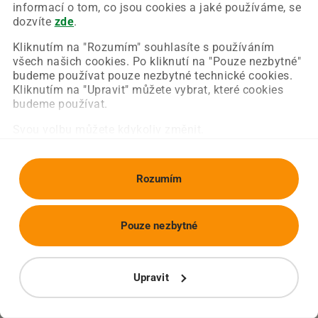
Chyba nastala na naší straně a už ji opravujeme.
informací o tom, co jsou cookies a jaké používáme, se
Zkuste prosím znovu načíst požadovanou stránku.
dozvíte
zde
.
Kliknutím na "Rozumím" souhlasíte s používáním
všech našich cookies. Po kliknutí na "Pouze nezbytné"
Obnovit stránku
Úvodní strana
budeme používat pouze nezbytné technické cookies.
Kliknutím na "Upravit" můžete vybrat, které cookies
budeme používat.
Svou volbu můžete kdykoliv změnit.
Rozumím
Pouze nezbytné
Upravit