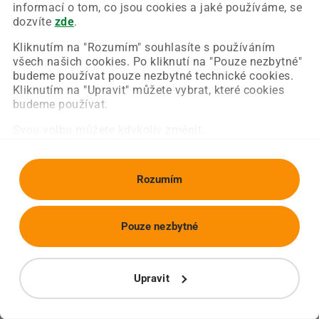
Chyba nastala na naší straně a už ji opravujeme.
informací o tom, co jsou cookies a jaké používáme, se
Zkuste prosím znovu načíst požadovanou stránku.
dozvíte
zde
.
Kliknutím na "Rozumím" souhlasíte s používáním
všech našich cookies. Po kliknutí na "Pouze nezbytné"
Obnovit stránku
Úvodní strana
budeme používat pouze nezbytné technické cookies.
Kliknutím na "Upravit" můžete vybrat, které cookies
budeme používat.
Svou volbu můžete kdykoliv změnit.
Rozumím
Pouze nezbytné
Upravit