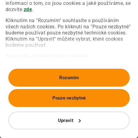
Chyba nastala na naší straně a už ji opravujeme.
informací o tom, co jsou cookies a jaké používáme, se
Zkuste prosím znovu načíst požadovanou stránku.
dozvíte
zde
.
Kliknutím na "Rozumím" souhlasíte s používáním
všech našich cookies. Po kliknutí na "Pouze nezbytné"
Obnovit stránku
Úvodní strana
budeme používat pouze nezbytné technické cookies.
Kliknutím na "Upravit" můžete vybrat, které cookies
budeme používat.
Svou volbu můžete kdykoliv změnit.
Rozumím
Pouze nezbytné
Upravit