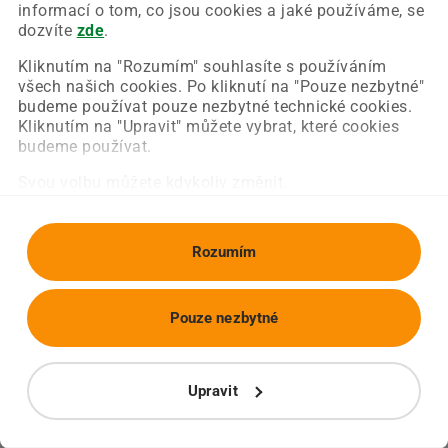
Chyba nastala na naší straně a už ji opravujeme.
informací o tom, co jsou cookies a jaké používáme, se
Zkuste prosím znovu načíst požadovanou stránku.
dozvíte
zde
.
Kliknutím na "Rozumím" souhlasíte s používáním
všech našich cookies. Po kliknutí na "Pouze nezbytné"
Obnovit stránku
Úvodní strana
budeme používat pouze nezbytné technické cookies.
Kliknutím na "Upravit" můžete vybrat, které cookies
budeme používat.
Svou volbu můžete kdykoliv změnit.
Rozumím
Pouze nezbytné
Upravit