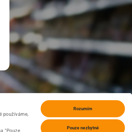
Rozumím
ké používáme,
Pouze nezbytné
na "Pouze