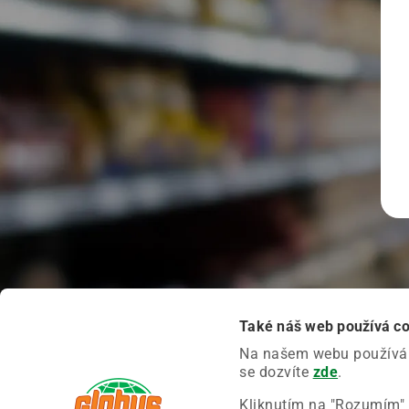
Také náš web používá c
Na našem webu používáme
se dozvíte
zde
.
Kliknutím na "Rozumím" 