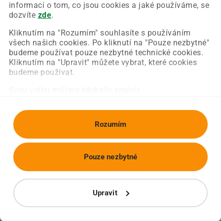
Chyba nastala na naší straně a už ji opravujeme.
informací o tom, co jsou cookies a jaké používáme, se
Zkuste prosím znovu načíst požadovanou stránku.
dozvíte
zde
.
Kliknutím na "Rozumím" souhlasíte s používáním
všech našich cookies. Po kliknutí na "Pouze nezbytné"
Obnovit stránku
Úvodní strana
budeme používat pouze nezbytné technické cookies.
Kliknutím na "Upravit" můžete vybrat, které cookies
budeme používat.
Svou volbu můžete kdykoliv změnit.
Rozumím
Pouze nezbytné
Upravit