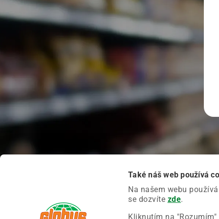
Také náš web používá c
Na našem webu používáme
se dozvíte
zde
.
Kliknutím na "Rozumím" 