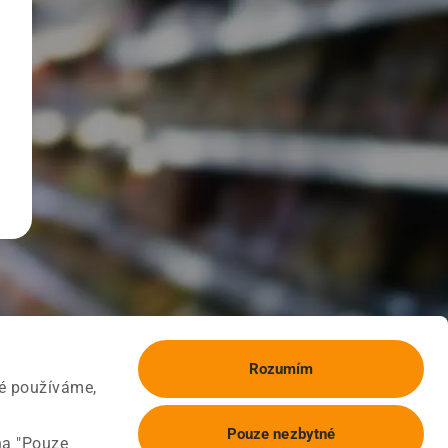
Rozumím
ké používáme,
Pouze nezbytné
na "Pouze