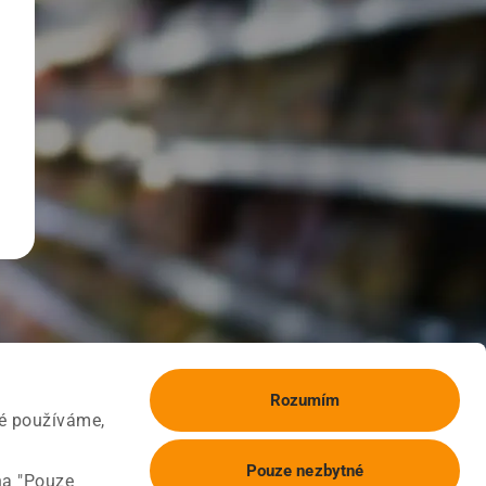
Rozumím
ké používáme,
Pouze nezbytné
na "Pouze