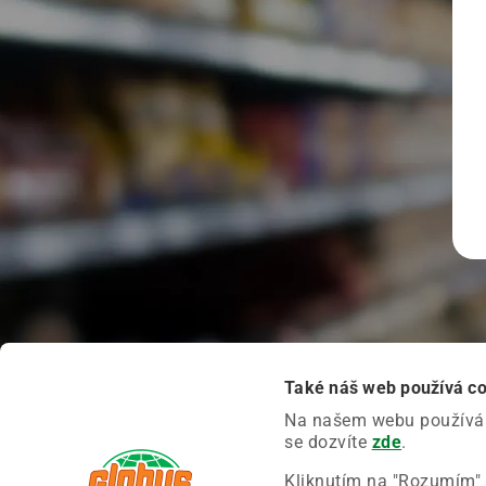
Také náš web používá c
Na našem webu používáme
se dozvíte
zde
.
Kliknutím na "Rozumím" 