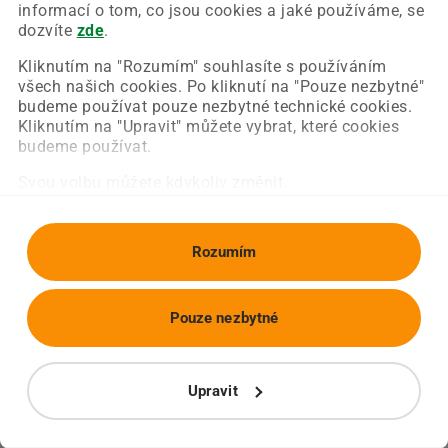
Chyba nastala na naší straně a už ji opravujeme.
informací o tom, co jsou cookies a jaké používáme, se
Zkuste prosím znovu načíst požadovanou stránku.
dozvíte
zde
.
Kliknutím na "Rozumím" souhlasíte s používáním
všech našich cookies. Po kliknutí na "Pouze nezbytné"
Obnovit stránku
Úvodní strana
budeme používat pouze nezbytné technické cookies.
Kliknutím na "Upravit" můžete vybrat, které cookies
budeme používat.
Svou volbu můžete kdykoliv změnit.
Rozumím
Pouze nezbytné
Upravit