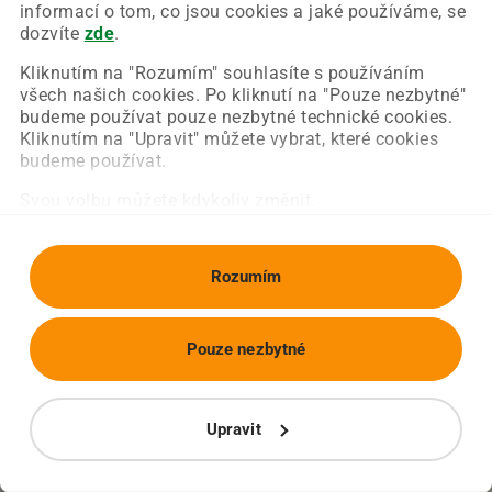
Chyba nastala na naší straně a už ji opravujeme.
informací o tom, co jsou cookies a jaké používáme, se
Zkuste prosím znovu načíst požadovanou stránku.
dozvíte
zde
.
Kliknutím na "Rozumím" souhlasíte s používáním
všech našich cookies. Po kliknutí na "Pouze nezbytné"
Obnovit stránku
Úvodní strana
budeme používat pouze nezbytné technické cookies.
Kliknutím na "Upravit" můžete vybrat, které cookies
budeme používat.
Svou volbu můžete kdykoliv změnit.
Rozumím
Pouze nezbytné
Upravit