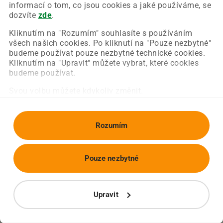
Chyba nastala na naší straně a už ji opravujeme.
informací o tom, co jsou cookies a jaké používáme, se
Zkuste prosím znovu načíst požadovanou stránku.
dozvíte
zde
.
Kliknutím na "Rozumím" souhlasíte s používáním
všech našich cookies. Po kliknutí na "Pouze nezbytné"
Obnovit stránku
Úvodní strana
budeme používat pouze nezbytné technické cookies.
Kliknutím na "Upravit" můžete vybrat, které cookies
budeme používat.
Svou volbu můžete kdykoliv změnit.
Rozumím
Pouze nezbytné
Upravit