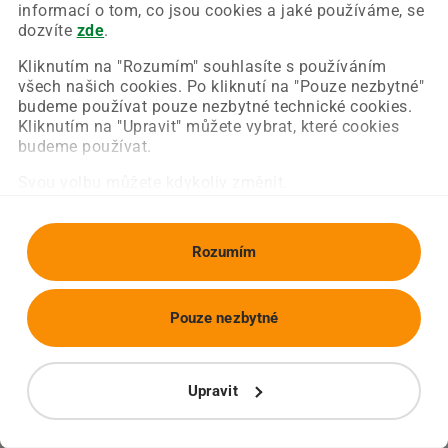
Chyba nastala na naší straně a už ji opravujeme.
informací o tom, co jsou cookies a jaké používáme, se
Zkuste prosím znovu načíst požadovanou stránku.
dozvíte
zde
.
Kliknutím na "Rozumím" souhlasíte s používáním
všech našich cookies. Po kliknutí na "Pouze nezbytné"
Obnovit stránku
Úvodní strana
budeme používat pouze nezbytné technické cookies.
Kliknutím na "Upravit" můžete vybrat, které cookies
budeme používat.
Svou volbu můžete kdykoliv změnit.
Rozumím
Pouze nezbytné
Upravit