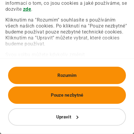
Chyba nastala na naší straně a už ji opravujeme.
informací o tom, co jsou cookies a jaké používáme, se
Zkuste prosím znovu načíst požadovanou stránku.
dozvíte
zde
.
Kliknutím na "Rozumím" souhlasíte s používáním
všech našich cookies. Po kliknutí na "Pouze nezbytné"
Obnovit stránku
Úvodní strana
budeme používat pouze nezbytné technické cookies.
Kliknutím na "Upravit" můžete vybrat, které cookies
budeme používat.
Svou volbu můžete kdykoliv změnit.
Rozumím
Pouze nezbytné
Upravit