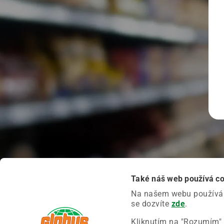
Také náš web používá c
Na našem webu používáme
se dozvíte
zde
.
Kliknutím na "Rozumím" 