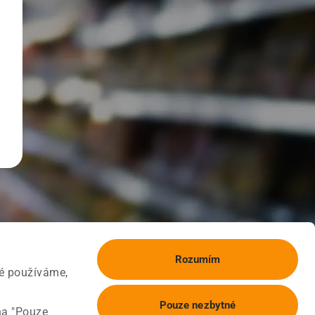
Rozumím
ké používáme,
Pouze nezbytné
na "Pouze