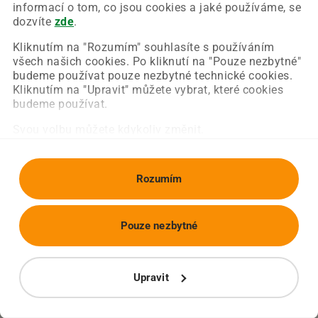
Chyba nastala na naší straně a už ji opravujeme.
informací o tom, co jsou cookies a jaké používáme, se
Zkuste prosím znovu načíst požadovanou stránku.
dozvíte
zde
.
Kliknutím na "Rozumím" souhlasíte s používáním
všech našich cookies. Po kliknutí na "Pouze nezbytné"
Obnovit stránku
Úvodní strana
budeme používat pouze nezbytné technické cookies.
Kliknutím na "Upravit" můžete vybrat, které cookies
budeme používat.
Svou volbu můžete kdykoliv změnit.
Rozumím
Pouze nezbytné
Upravit