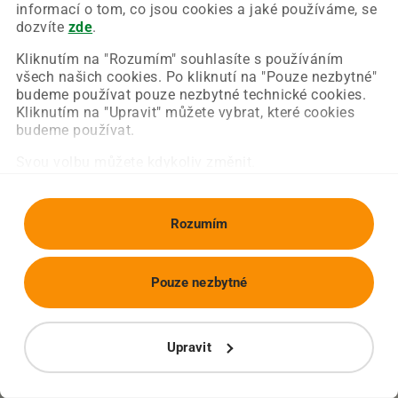
Chyba nastala na naší straně a už ji opravujeme.
informací o tom, co jsou cookies a jaké používáme, se
Zkuste prosím znovu načíst požadovanou stránku.
dozvíte
zde
.
Kliknutím na "Rozumím" souhlasíte s používáním
všech našich cookies. Po kliknutí na "Pouze nezbytné"
Obnovit stránku
Úvodní strana
budeme používat pouze nezbytné technické cookies.
Kliknutím na "Upravit" můžete vybrat, které cookies
budeme používat.
Svou volbu můžete kdykoliv změnit.
Rozumím
Pouze nezbytné
Upravit