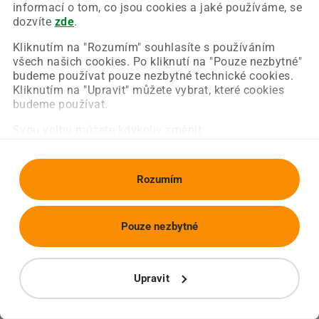
Chyba nastala na naší straně a už ji opravujeme.
informací o tom, co jsou cookies a jaké používáme, se
Zkuste prosím znovu načíst požadovanou stránku.
dozvíte
zde
.
Kliknutím na "Rozumím" souhlasíte s používáním
všech našich cookies. Po kliknutí na "Pouze nezbytné"
Obnovit stránku
Úvodní strana
budeme používat pouze nezbytné technické cookies.
Kliknutím na "Upravit" můžete vybrat, které cookies
budeme používat.
Svou volbu můžete kdykoliv změnit.
Rozumím
Pouze nezbytné
Upravit