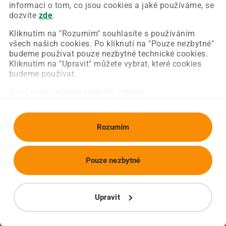
Chyba nastala na naší straně a už ji opravujeme.
informací o tom, co jsou cookies a jaké používáme, se
Zkuste prosím znovu načíst požadovanou stránku.
dozvíte
zde
.
Kliknutím na "Rozumím" souhlasíte s používáním
všech našich cookies. Po kliknutí na "Pouze nezbytné"
Obnovit stránku
Úvodní strana
budeme používat pouze nezbytné technické cookies.
Kliknutím na "Upravit" můžete vybrat, které cookies
budeme používat.
Svou volbu můžete kdykoliv změnit.
Rozumím
Pouze nezbytné
Upravit