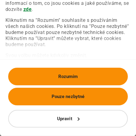
Chyba nastala na naší straně a už ji opravujeme.
informací o tom, co jsou cookies a jaké používáme, se
Zkuste prosím znovu načíst požadovanou stránku.
dozvíte
zde
.
Kliknutím na "Rozumím" souhlasíte s používáním
všech našich cookies. Po kliknutí na "Pouze nezbytné"
Obnovit stránku
Úvodní strana
budeme používat pouze nezbytné technické cookies.
Kliknutím na "Upravit" můžete vybrat, které cookies
budeme používat.
Svou volbu můžete kdykoliv změnit.
Rozumím
Pouze nezbytné
Upravit