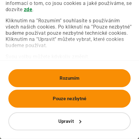
Chyba nastala na naší straně a už ji opravujeme.
informací o tom, co jsou cookies a jaké používáme, se
Zkuste prosím znovu načíst požadovanou stránku.
dozvíte
zde
.
Kliknutím na "Rozumím" souhlasíte s používáním
všech našich cookies. Po kliknutí na "Pouze nezbytné"
Obnovit stránku
Úvodní strana
budeme používat pouze nezbytné technické cookies.
Kliknutím na "Upravit" můžete vybrat, které cookies
budeme používat.
Svou volbu můžete kdykoliv změnit.
Rozumím
Pouze nezbytné
Upravit