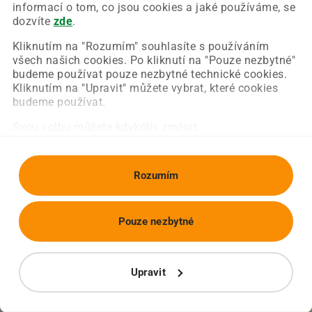
Chyba nastala na naší straně a už ji opravujeme.
informací o tom, co jsou cookies a jaké používáme, se
Zkuste prosím znovu načíst požadovanou stránku.
dozvíte
zde
.
Kliknutím na "Rozumím" souhlasíte s používáním
všech našich cookies. Po kliknutí na "Pouze nezbytné"
Obnovit stránku
Úvodní strana
budeme používat pouze nezbytné technické cookies.
Kliknutím na "Upravit" můžete vybrat, které cookies
budeme používat.
Svou volbu můžete kdykoliv změnit.
Rozumím
Pouze nezbytné
Upravit