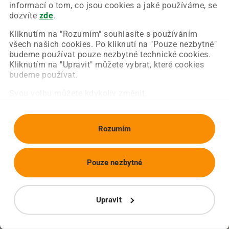
Chyba nastala na naší straně a už ji opravujeme.
informací o tom, co jsou cookies a jaké používáme, se
Zkuste prosím znovu načíst požadovanou stránku.
dozvíte
zde
.
Kliknutím na "Rozumím" souhlasíte s používáním
všech našich cookies. Po kliknutí na "Pouze nezbytné"
Obnovit stránku
Úvodní strana
budeme používat pouze nezbytné technické cookies.
Kliknutím na "Upravit" můžete vybrat, které cookies
budeme používat.
Svou volbu můžete kdykoliv změnit.
Rozumím
Pouze nezbytné
Upravit