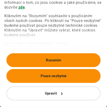
Chyba nastala na naší straně a už ji opravujeme.
informací o tom, co jsou cookies a jaké používáme, se
Zkuste prosím znovu načíst požadovanou stránku.
dozvíte
zde
.
Kliknutím na "Rozumím" souhlasíte s používáním
všech našich cookies. Po kliknutí na "Pouze nezbytné"
Obnovit stránku
Úvodní strana
budeme používat pouze nezbytné technické cookies.
Kliknutím na "Upravit" můžete vybrat, které cookies
budeme používat.
Svou volbu můžete kdykoliv změnit.
Rozumím
Pouze nezbytné
Upravit