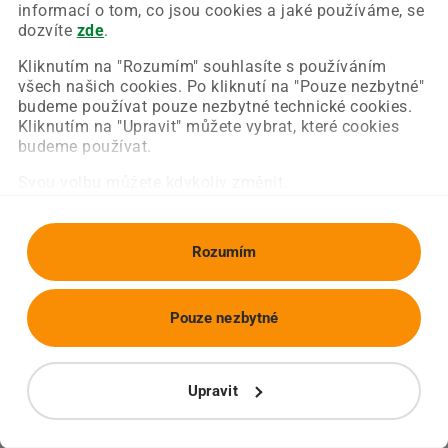
Chyba nastala na naší straně a už ji opravujeme.
informací o tom, co jsou cookies a jaké používáme, se
Zkuste prosím znovu načíst požadovanou stránku.
dozvíte
zde
.
Kliknutím na "Rozumím" souhlasíte s používáním
všech našich cookies. Po kliknutí na "Pouze nezbytné"
Obnovit stránku
Úvodní strana
budeme používat pouze nezbytné technické cookies.
Kliknutím na "Upravit" můžete vybrat, které cookies
budeme používat.
Svou volbu můžete kdykoliv změnit.
Rozumím
Pouze nezbytné
Upravit