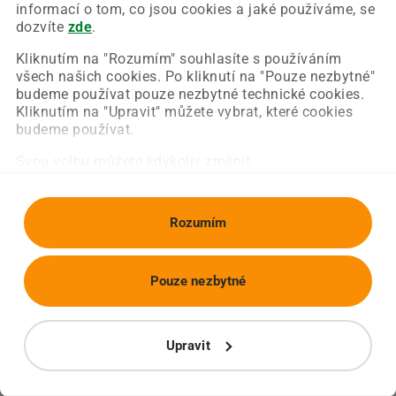
Chyba nastala na naší straně a už ji opravujeme.
informací o tom, co jsou cookies a jaké používáme, se
Zkuste prosím znovu načíst požadovanou stránku.
dozvíte
zde
.
Kliknutím na "Rozumím" souhlasíte s používáním
všech našich cookies. Po kliknutí na "Pouze nezbytné"
Obnovit stránku
Úvodní strana
budeme používat pouze nezbytné technické cookies.
Kliknutím na "Upravit" můžete vybrat, které cookies
budeme používat.
Svou volbu můžete kdykoliv změnit.
Rozumím
Pouze nezbytné
Upravit