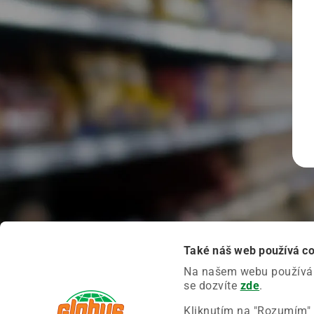
Také náš web používá c
Na našem webu používáme
se dozvíte
zde
.
Kliknutím na "Rozumím" 