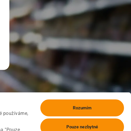
Rozumím
ké používáme,
Pouze nezbytné
na "Pouze