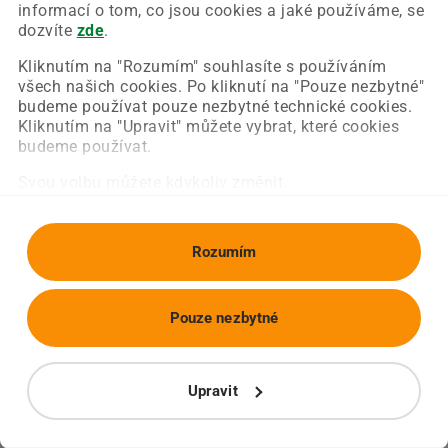
Chyba nastala na naší straně a už ji opravujeme.
informací o tom, co jsou cookies a jaké používáme, se
Zkuste prosím znovu načíst požadovanou stránku.
dozvíte
zde
.
Kliknutím na "Rozumím" souhlasíte s používáním
všech našich cookies. Po kliknutí na "Pouze nezbytné"
Obnovit stránku
Úvodní strana
budeme používat pouze nezbytné technické cookies.
Kliknutím na "Upravit" můžete vybrat, které cookies
budeme používat.
Svou volbu můžete kdykoliv změnit.
Rozumím
Pouze nezbytné
Upravit